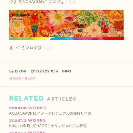
今までのCHACOわこブログは
こちら
えいこうブログは
こちら
by EIKOH
2013.01.27 0:14
INFO
HOME
>
BLOG
RELATED
ARTICLES
WORKS
2020.03.05
AQUA SAVON様 イメージビジュアルの髪飾り作製
WORKS
2019.07.11
Kastane全店でCHACOイヤリング＆ピアス販売
WORKS
2019.07.11