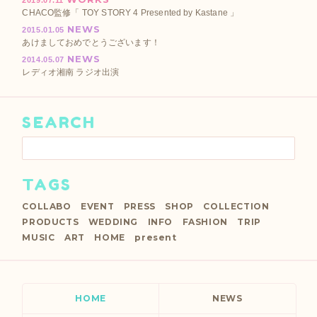
CHACO監修「 TOY STORY 4 Presented by Kastane 」
NEWS
2015.01.05
あけましておめでとうございます！
NEWS
2014.05.07
レディオ湘南 ラジオ出演
SEARCH
TAGS
COLLABO
EVENT
PRESS
SHOP
COLLECTION
PRODUCTS
WEDDING
INFO
FASHION
TRIP
MUSIC
ART
HOME
present
HOME
NEWS