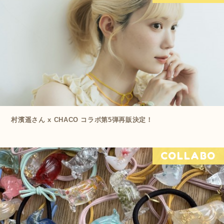
村濱遥さん x CHACO コラボ第5弾再販決定！
COLLABO